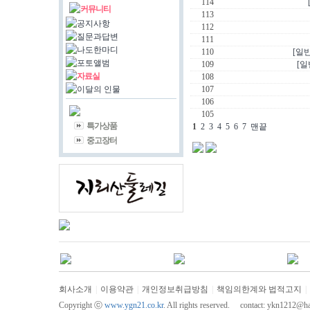
114
커뮤니티
113
공지사항
112
질문과답변
111
나도한마디
110
[일반
포토앨범
109
[일
자료실
108
이달의 인물
107
106
105
특가상품
1
2
3
4
5
6
7
맨끝
중고장터
회사소개
|
이용약관
|
개인정보취급방침
|
책임의한계와 법적고지
|
Copyright ⓒ
www.ygn21.co.kr
. All rights reserved. contact:
ykn1212@han