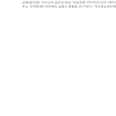
상호(법인)명: 지리산과 섬진강 세상 / 대표전화: 070-4223-4216 / 063) 625-4
주소: 우)590-985 전라북도 남원시 동충동 20-17번지 / 개인정보관리