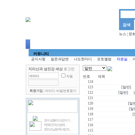
뉴스
|
문
뉴스
문화마당
양경님의 더불어 사는 세상
김삼
커뮤니티
공지사항
|
질문과답변
|
나도한마디
|
포토앨범
|
자료실
|
지리산과 섬진강 세상
로그인
번호
제목
자동
124
123
[일반]
회원가입
|
아이디·비밀번호찾기
122
[일반]
121
120
[일
119
[일
118
[
117
장수 삼봉리 산성의 가…
'제5회 전국소방체…
116
2022 년 남원 책사랑 작…
115