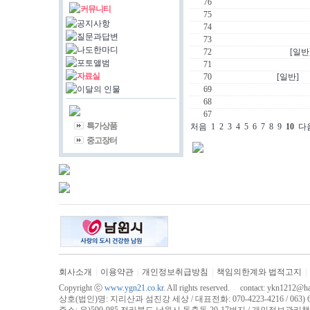
76
커뮤니티
75
공지사항
74
질문과답변
73
나도한마디
72
[일반
포토앨범
71
자료실
70
[일반]
이달의 인물
69
68
67
특가상품
처음
1
2
3
4
5
6
7
8
9
10
다
중고장터
회사소개
|
이용약관
|
개인정보취급방침
|
책임의한계와 법적고지
|
Copyright ⓒ
www.ygn21.co.kr
. All rights reserved. contact:
ykn1212@han
상호(법인)명: 지리산과 섬진강 세상 / 대표전화: 070-4223-4216 / 063) 625-4