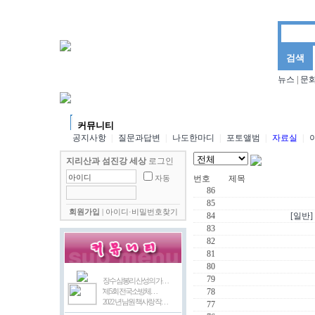
뉴스
|
문
뉴스
문화마당
양경님의 더불어 사는 세상
김삼
커뮤니티
공지사항
|
질문과답변
|
나도한마디
|
포토앨범
|
자료실
|
지리산과 섬진강 세상
로그인
번호
제목
자동
86
85
회원가입
|
아이디·비밀번호찾기
84
[일반]
83
82
81
80
79
장수 삼봉리 산성의 가…
'제5회 전국소방체…
78
2022 년 남원 책사랑 작…
77