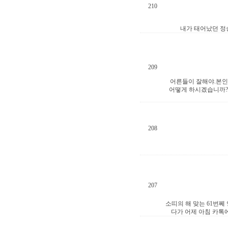
210
내가 태어났던 정
209
어른들이 잘해야.본인
어떻게 하시겠습니까?
208
207
소띠의 해 맞는 61번쩨
다가 어제 아침 카톡에