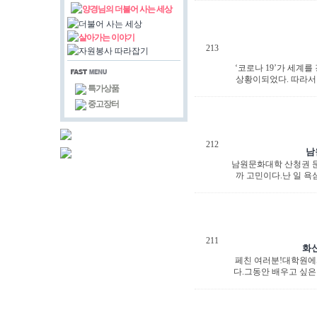
양경님의 더불어 사는 세상
더불어 사는 세상
살아가는 이야기
213
자원봉사 따라잡기
‘코로나 19’가 세계
상황이되었다. 따라서 
특가상품
중고장터
212
남
남원문화대학 산청권 문
까 고민이다.난 일 욕
211
화
페친 여러분!대학원에
다.그동안 배우고 싶은