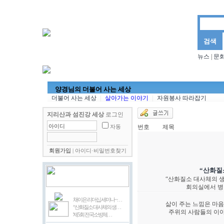
뉴스
|
문
뉴스
문화마당
양경님의 더불어 사는 세상
김삼
양경님의 더불어 사는 세상
더불어 사는 세상
|
살아가는 이야기
|
자원봉사 따라잡기
지리산과 섬진강 세상
로그인
번호
제목
자동
회원가입
|
아이디·비밀번호찾기
“산화질
“산화질소 대사체의 생
회의실에서 병
채이은 리더십 세미나 ~…
삶이 주는 느낌은 마
“산화질소 대사체의 생…
주위의 사람들의 이야
'제5회 전국소방체…