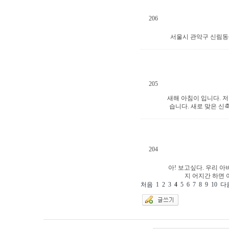
206
서울시 관악구 신림동에
205
새해 아침이 입니다. 
습니다. 새로 맞은 신
204
아! 보고싶다. 우리 아
지 어지간 하면
처음
1
2
3
4
5
6
7
8
9
10
다