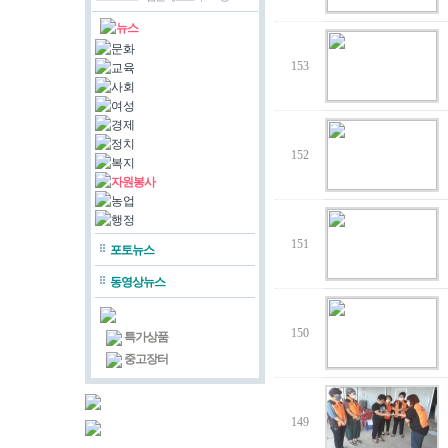
뉴스
문화
153
교육
사회
여성
경제
정치
152
복지
자원봉사
농업
행정
151
포토뉴스
동영상뉴스
150
특가상품
중고장터
149