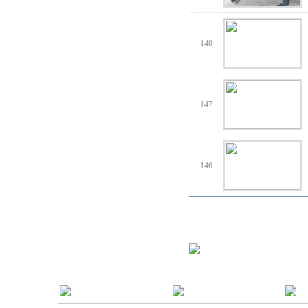
148
147
146