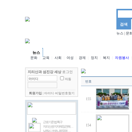
뉴스
|
문
뉴스
문화마당
양경님의 더불어 사는 세상
김삼
포토뉴스
동영상뉴스
뉴스
문화
|
교육
|
사회
|
여성
|
경제
|
정치
|
복지
|
자원봉사
|
지리산과 섬진강 세상
로그인
자동
번호
회원가입
|
아이디·비밀번호찾기
155
근로기준 법 특구
154
지리산권 지자체장,전해…
남원시, 코로나19 55명 …